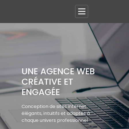
UNE AGENCE WEB
CRÉATIVE ET
ENGAGÉE
Conception de sites internet
élégants, intuitifs et adaptés à
chaque univers professionnel